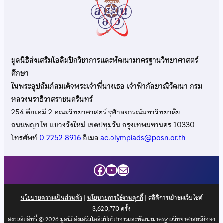
มูลนิธิส่งเสริมโอลิมปิกวิชาการและพัฒนามาตรฐานวิทยาศาสตร์
ศึกษา
ในพระอุปถัมภ์สมเด็จพระเจ้าพี่นางเธอ เจ้าฟ้ากัลยาณิวัฒนา กรม
หลวงนราธิวาสราชนครินทร์
254 ตึกเคมี 2 คณะวิทยาศาสตร์ จุฬาลงกรณ์มหาวิทยาลัย
ถนนพญาไท แขวงวังใหม่ เขตปทุมวัน กรุงเทพมหานคร 10330
โทรศัพท์
0 2252 8916
อีเมล
ac.olympiads@posn.or.th
Facebook
YouTube
Mail
นโยบายความเป็นส่วนตัว
|
นโยบายการใช้งานคุกกี้
| สถิติการเข้าชมเว็บไซต์
3,620,770
ครั้ง
สงวนลิขสิทธิ์ © 2026 มูลนิธิส่งเสริมโอลิมปิกวิชาการและพัฒนามาตรฐานวิทยาศาสตร์ศึกษา