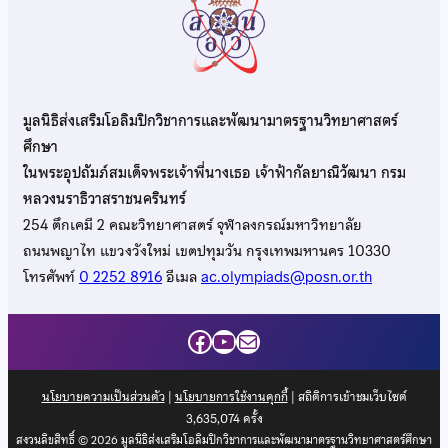
มูลนิธิส่งเสริมโอลิมปิกวิชาการและพัฒนามาตรฐานวิทยาศาสตร์
ศึกษา
ในพระอุปถัมภ์สมเด็จพระเจ้าพี่นางเธอ เจ้าฟ้ากัลยาณิวัฒนา กรม
หลวงนราธิวาสราชนครินทร์
254 ตึกเคมี 2 คณะวิทยาศาสตร์ จุฬาลงกรณ์มหาวิทยาลัย
ถนนพญาไท แขวงวังใหม่ เขตปทุมวัน กรุงเทพมหานคร 10330
โทรศัพท์
0 2252 8916
อีเมล
ac.olympiads@posn.or.th
Facebook
YouTube
Mail
นโยบายความเป็นส่วนตัว
|
นโยบายการใช้งานคุกกี้
| สถิติการเข้าชมเว็บไซต์
3,635,074
ครั้ง
สงวนลิขสิทธิ์ © 2026 มูลนิธิส่งเสริมโอลิมปิกวิชาการและพัฒนามาตรฐานวิทยาศาสตร์ศึกษา