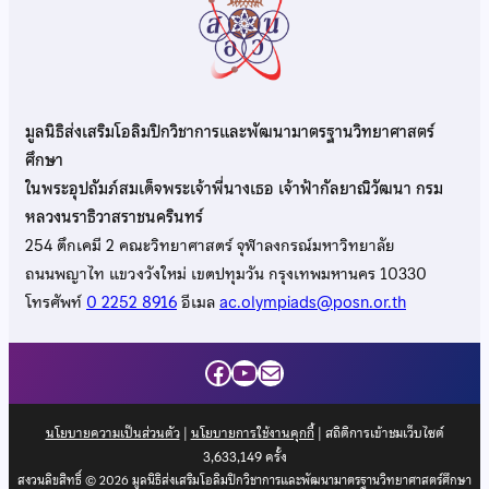
มูลนิธิส่งเสริมโอลิมปิกวิชาการและพัฒนามาตรฐานวิทยาศาสตร์
ศึกษา
ในพระอุปถัมภ์สมเด็จพระเจ้าพี่นางเธอ เจ้าฟ้ากัลยาณิวัฒนา กรม
หลวงนราธิวาสราชนครินทร์
254 ตึกเคมี 2 คณะวิทยาศาสตร์ จุฬาลงกรณ์มหาวิทยาลัย
ถนนพญาไท แขวงวังใหม่ เขตปทุมวัน กรุงเทพมหานคร 10330
โทรศัพท์
0 2252 8916
อีเมล
ac.olympiads@posn.or.th
Facebook
YouTube
Mail
นโยบายความเป็นส่วนตัว
|
นโยบายการใช้งานคุกกี้
| สถิติการเข้าชมเว็บไซต์
3,633,149
ครั้ง
สงวนลิขสิทธิ์ © 2026 มูลนิธิส่งเสริมโอลิมปิกวิชาการและพัฒนามาตรฐานวิทยาศาสตร์ศึกษา