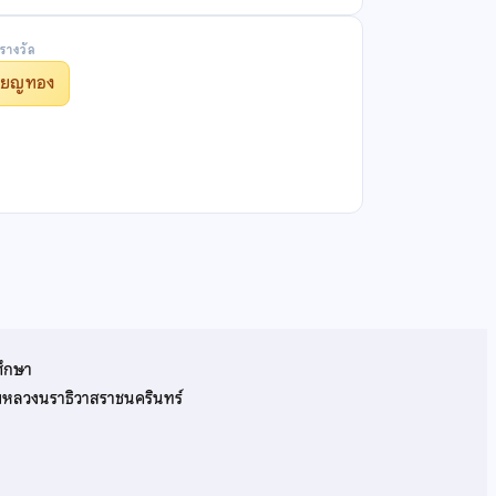
รางวัล
รียญทอง
ศึกษา
รมหลวงนราธิวาสราชนครินทร์