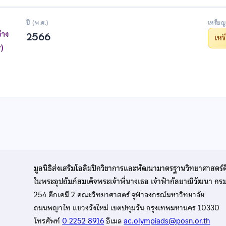
ปี (พ.ศ.)
เหรียญ
่าง
2566
เห
)
มูลนิธิส่งเสริมโอลิมปิกวิชาการและพัฒนามาตรฐานวิทยาศาสตร์
ในพระอุปถัมภ์สมเด็จพระเจ้าพี่นางเธอ เจ้าฟ้ากัลยาณิวัฒนา ก
254 ตึกเคมี 2 คณะวิทยาศาสตร์ จุฬาลงกรณ์มหาวิทยาลัย
ถนนพญาไท แขวงวังใหม่ เขตปทุมวัน กรุงเทพมหานคร 10330
โทรศัพท์
0 2252 8916
อีเมล
ac.olympiads@posn.or.th