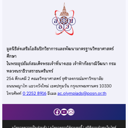
มูลนิธิส่งเสริมโอลิมปิกวิชาการและพัฒนามาตรฐานวิทยาศาสตร์
ศึกษา
ในพระอุปถัมภ์สมเด็จพระเจ้าพี่นางเธอ เจ้าฟ้ากัลยาณิวัฒนา กรม
หลวงนราธิวาสราชนครินทร์
254 ตึกเคมี 2 คณะวิทยาศาสตร์ จุฬาลงกรณ์มหาวิทยาลัย
ถนนพญาไท แขวงวังใหม่ เขตปทุมวัน กรุงเทพมหานคร 10330
โทรศัพท์
0 2252 8916
อีเมล
ac.olympiads@posn.or.th
Facebook
YouTube
Mail
นโยบายความเป็นส่วนตัว
|
นโยบายการใช้งานคุกกี้
| สถิติการเข้าชมเว็บไซต์