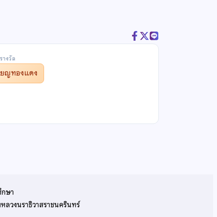
รางวัล
รียญทองแดง
ศึกษา
รมหลวงนราธิวาสราชนครินทร์