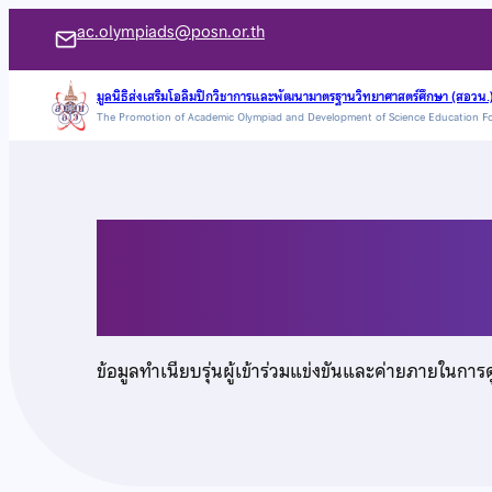
ข้าม
ac.olympiads@posn.or.th
ไป
ยัง
มูลนิธิส่งเสริมโอลิมปิกวิชาการและพัฒนามาตรฐานวิทยาศาสตร์ศึกษา (สอวน.
The Promotion of Academic Olympiad and Development of Science Education F
เนื้อหา
นางสาวพิมพ์พริมา ฉัน
ข้อมูลทำเนียบรุ่นผู้เข้าร่วมแข่งขันและค่ายภายในการ