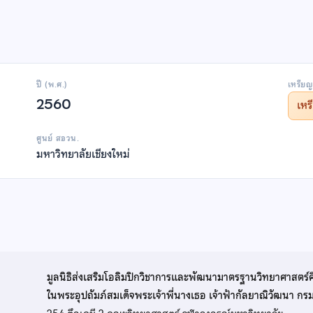
ปี (พ.ศ.)
เหรียญ
2560
เห
ศูนย์ สอวน.
มหาวิทยาลัยเชียงใหม่
มูลนิธิส่งเสริมโอลิมปิกวิชาการและพัฒนามาตรฐานวิทยาศาสตร์
ในพระอุปถัมภ์สมเด็จพระเจ้าพี่นางเธอ เจ้าฟ้ากัลยาณิวัฒนา ก