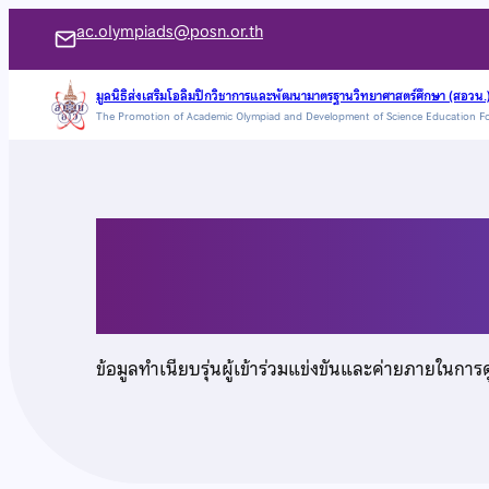
ข้าม
ac.olympiads@posn.or.th
ไป
ยัง
มูลนิธิส่งเสริมโอลิมปิกวิชาการและพัฒนามาตรฐานวิทยาศาสตร์ศึกษา (สอวน.
The Promotion of Academic Olympiad and Development of Science Education F
เนื้อหา
นายพิชญพงษ์ ดุรงคเว
ข้อมูลทำเนียบรุ่นผู้เข้าร่วมแข่งขันและค่ายภายในการ