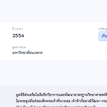
ปี (พ.ศ.)
เหรียญ
2554
เกี
ศูนย์ สอวน.
มหาวิทยาลัยนเรศวร
มูลนิธิส่งเสริมโอลิมปิกวิชาการและพัฒนามาตรฐานวิทยาศาสตร์
ในพระอุปถัมภ์สมเด็จพระเจ้าพี่นางเธอ เจ้าฟ้ากัลยาณิวัฒนา ก