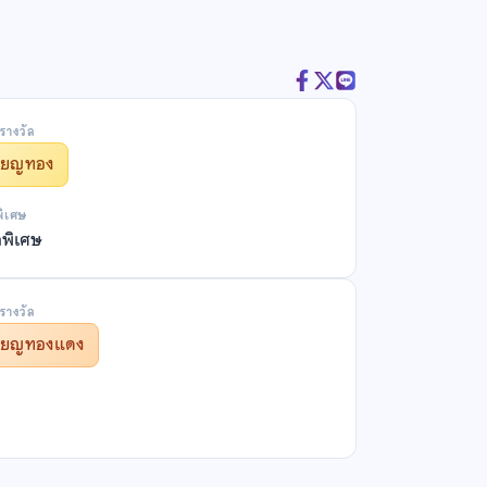
รางวัล
รียญทอง
พิเศษ
ลพิเศษ
รางวัล
รียญทองแดง