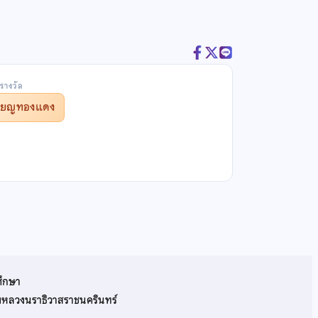
รางวัล
รียญทองแดง
ศึกษา
รมหลวงนราธิวาสราชนครินทร์