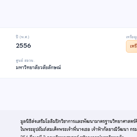
ปี (พ.ศ.)
เหรียญ
2556
เห
ศูนย์ สอวน.
มหาวิทยาลัยวลัยลักษณ์
มูลนิธิส่งเสริมโอลิมปิกวิชาการและพัฒนามาตรฐานวิทยาศาสตร์
ในพระอุปถัมภ์สมเด็จพระเจ้าพี่นางเธอ เจ้าฟ้ากัลยาณิวัฒนา ก