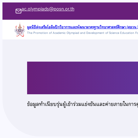
ข้าม
ac.olympiads@posn.or.th
ไป
ยัง
มูลนิธิส่งเสริมโอลิมปิกวิชาการและพัฒนามาตรฐานวิทยาศาสตร์ศึกษา (สอวน.
The Promotion of Academic Olympiad and Development of Science Education F
เนื้อหา
นางสาวภัทรวรรณ จันท
ข้อมูลทำเนียบรุ่นผู้เข้าร่วมแข่งขันและค่ายภายในการ