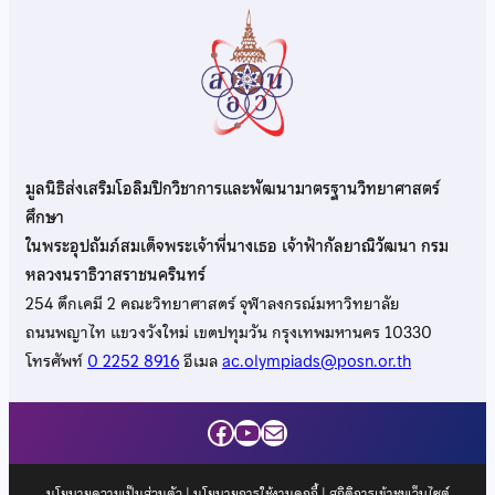
มูลนิธิส่งเสริมโอลิมปิกวิชาการและพัฒนามาตรฐานวิทยาศาสตร์
ศึกษา
ในพระอุปถัมภ์สมเด็จพระเจ้าพี่นางเธอ เจ้าฟ้ากัลยาณิวัฒนา กรม
หลวงนราธิวาสราชนครินทร์
254 ตึกเคมี 2 คณะวิทยาศาสตร์ จุฬาลงกรณ์มหาวิทยาลัย
ถนนพญาไท แขวงวังใหม่ เขตปทุมวัน กรุงเทพมหานคร 10330
โทรศัพท์
0 2252 8916
อีเมล
ac.olympiads@posn.or.th
Facebook
YouTube
Mail
นโยบายความเป็นส่วนตัว
|
นโยบายการใช้งานคุกกี้
| สถิติการเข้าชมเว็บไซต์