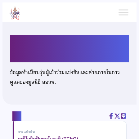
ข้าม
ไป
ยัง
เนื้อหา
นายภัทรพงศ์ สัจจริตานันท์
ข้อมูลทำเนียบรุ่นผู้เข้าร่วมแข่งขันและค่ายภายในการ
ดูแลของมูลนิธิ สอวน.
แชร์
การแข่งขัน
เคมีโอลิมปิกระดับชาติ (TChO)