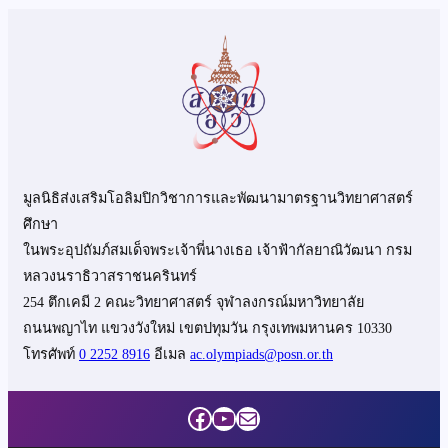
มูลนิธิส่งเสริมโอลิมปิกวิชาการและพัฒนามาตรฐานวิทยาศาสตร์
ศึกษา
ในพระอุปถัมภ์สมเด็จพระเจ้าพี่นางเธอ เจ้าฟ้ากัลยาณิวัฒนา กรม
หลวงนราธิวาสราชนครินทร์
254 ตึกเคมี 2 คณะวิทยาศาสตร์ จุฬาลงกรณ์มหาวิทยาลัย
ถนนพญาไท แขวงวังใหม่ เขตปทุมวัน กรุงเทพมหานคร 10330
โทรศัพท์
0 2252 8916
อีเมล
ac.olympiads@posn.or.th
Facebook
YouTube
Mail