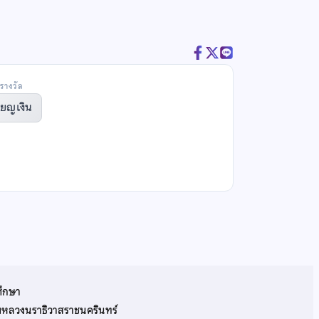
รางวัล
ียญเงิน
ศึกษา
รมหลวงนราธิวาสราชนครินทร์