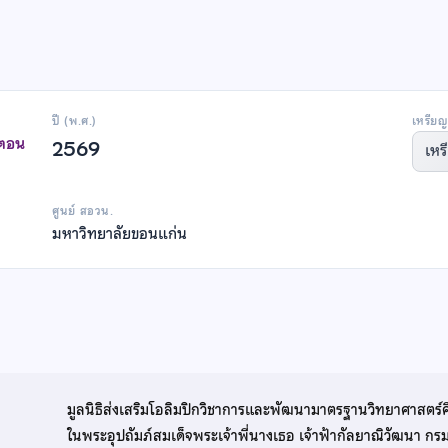
ปี (พ.ศ.)
เหรียญ
าตอน
2569
เหร
ศูนย์ สอวน.
มหาวิทยาลัยขอนแก่น
มูลนิธิส่งเสริมโอลิมปิกวิชาการและพัฒนามาตรฐานวิทยาศาสตร์
ในพระอุปถัมภ์สมเด็จพระเจ้าพี่นางเธอ เจ้าฟ้ากัลยาณิวัฒนา ก