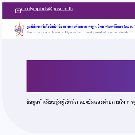
ข้าม
ac.olympiads@posn.or.th
ไป
ยัง
มูลนิธิส่งเสริมโอลิมปิกวิชาการและพัฒนามาตรฐานวิทยาศาสตร์ศึกษา (สอวน.
The Promotion of Academic Olympiad and Development of Science Education F
เนื้อหา
เด็กหญิงภัทรินทร์ ก
ข้อมูลทำเนียบรุ่นผู้เข้าร่วมแข่งขันและค่ายภายในการ