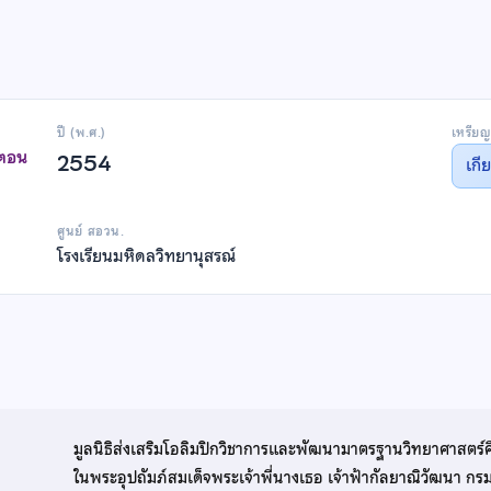
ปี (พ.ศ.)
เหรียญ
าตอน
2554
เกี
ศูนย์ สอวน.
โรงเรียนมหิดลวิทยานุสรณ์
มูลนิธิส่งเสริมโอลิมปิกวิชาการและพัฒนามาตรฐานวิทยาศาสตร์
ในพระอุปถัมภ์สมเด็จพระเจ้าพี่นางเธอ เจ้าฟ้ากัลยาณิวัฒนา ก