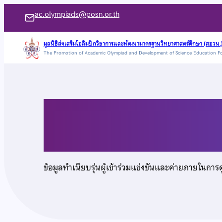
ข้าม
ac.olympiads@posn.or.th
ไป
ยัง
มูลนิธิส่งเสริมโอลิมปิกวิชาการและพัฒนามาตรฐานวิทยาศาสตร์ศึกษา (สอวน.
The Promotion of Academic Olympiad and Development of Science Education F
เนื้อหา
นายภาสกร ตั้งบุณยเก
ข้อมูลทำเนียบรุ่นผู้เข้าร่วมแข่งขันและค่ายภายในการ