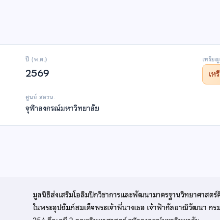
ปี (พ.ศ.)
เหรียญ
2569
เห
ศูนย์ สอวน.
จุฬาลงกรณ์มหาวิทยาลัย
มูลนิธิส่งเสริมโอลิมปิกวิชาการและพัฒนามาตรฐานวิทยาศาสตร์
ในพระอุปถัมภ์สมเด็จพระเจ้าพี่นางเธอ เจ้าฟ้ากัลยาณิวัฒนา ก