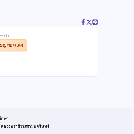
รางวัล
รียญทองแดง
ศึกษา
รมหลวงนราธิวาสราชนครินทร์