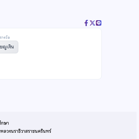
รางวัล
ียญเงิน
ศึกษา
รมหลวงนราธิวาสราชนครินทร์