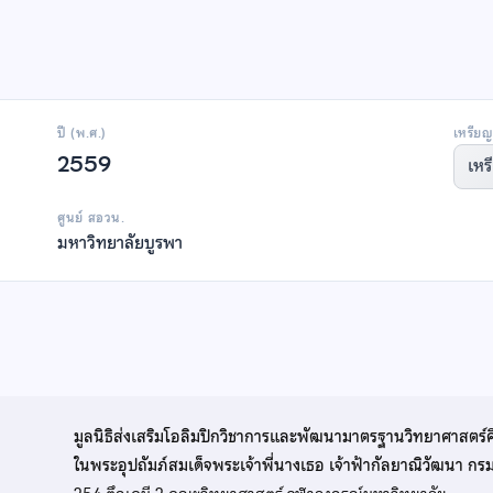
ปี (พ.ศ.)
เหรียญ
2559
เหร
ศูนย์ สอวน.
มหาวิทยาลัยบูรพา
มูลนิธิส่งเสริมโอลิมปิกวิชาการและพัฒนามาตรฐานวิทยาศาสตร์
ในพระอุปถัมภ์สมเด็จพระเจ้าพี่นางเธอ เจ้าฟ้ากัลยาณิวัฒนา ก