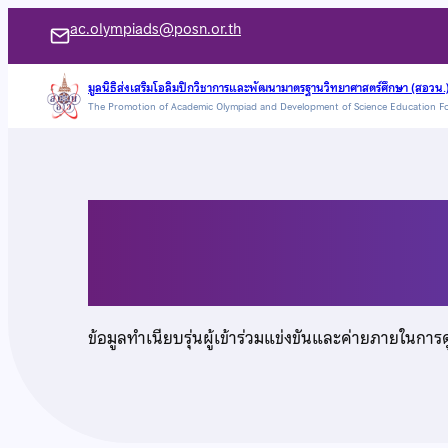
ข้าม
ac.olympiads@posn.or.th
ไป
ยัง
มูลนิธิส่งเสริมโอลิมปิกวิชาการและพัฒนามาตรฐานวิทยาศาสตร์ศึกษา (สอวน.
The Promotion of Academic Olympiad and Development of Science Education F
เนื้อหา
นางสาวภาวรินทร์ สรรเ
ข้อมูลทำเนียบรุ่นผู้เข้าร่วมแข่งขันและค่ายภายในการ