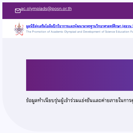
ข้าม
ac.olympiads@posn.or.th
ไป
ยัง
มูลนิธิส่งเสริมโอลิมปิกวิชาการและพัฒนามาตรฐานวิทยาศาสตร์ศึกษา (สอวน.
The Promotion of Academic Olympiad and Development of Science Education F
เนื้อหา
นายภัควุฒิ กระตุดนา
ข้อมูลทำเนียบรุ่นผู้เข้าร่วมแข่งขันและค่ายภายในการ