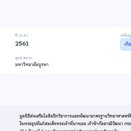
ปี (พ.ศ.)
เหรียญ
2561
เกี
ศูนย์ สอวน.
มหาวิทยาลัยบูรพา
มูลนิธิส่งเสริมโอลิมปิกวิชาการและพัฒนามาตรฐานวิทยาศาสตร์
ในพระอุปถัมภ์สมเด็จพระเจ้าพี่นางเธอ เจ้าฟ้ากัลยาณิวัฒนา ก