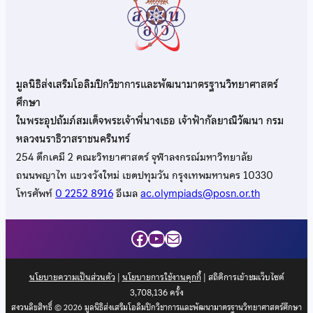
มูลนิธิส่งเสริมโอลิมปิกวิชาการและพัฒนามาตรฐานวิทยาศาสตร์
ศึกษา
ในพระอุปถัมภ์สมเด็จพระเจ้าพี่นางเธอ เจ้าฟ้ากัลยาณิวัฒนา กรม
หลวงนราธิวาสราชนครินทร์
254 ตึกเคมี 2 คณะวิทยาศาสตร์ จุฬาลงกรณ์มหาวิทยาลัย
ถนนพญาไท แขวงวังใหม่ เขตปทุมวัน กรุงเทพมหานคร 10330
โทรศัพท์
0 2252 8916
อีเมล
ac.olympiads@posn.or.th
Facebook
YouTube
Mail
นโยบายความเป็นส่วนตัว
|
นโยบายการใช้งานคุกกี้
| สถิติการเข้าชมเว็บไซต์
3,708,136
ครั้ง
สงวนลิขสิทธิ์ © 2026 มูลนิธิส่งเสริมโอลิมปิกวิชาการและพัฒนามาตรฐานวิทยาศาสตร์ศึกษา