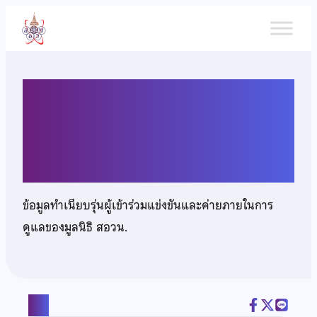
ข้าม
ไป
ยัง
เนื้อหา
เด็กหญิงพัชริดา หมัสฉริย
พงษ์
ข้อมูลทำเนียบรุ่นผู้เข้าร่วมแข่งขันและค่ายภายในการ
ดูแลของมูลนิธิ สอวน.
แชร์