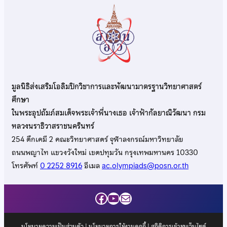
มูลนิธิส่งเสริมโอลิมปิกวิชาการและพัฒนามาตรฐานวิทยาศาสตร์
ศึกษา
ในพระอุปถัมภ์สมเด็จพระเจ้าพี่นางเธอ เจ้าฟ้ากัลยาณิวัฒนา กรม
หลวงนราธิวาสราชนครินทร์
254 ตึกเคมี 2 คณะวิทยาศาสตร์ จุฬาลงกรณ์มหาวิทยาลัย
ถนนพญาไท แขวงวังใหม่ เขตปทุมวัน กรุงเทพมหานคร 10330
โทรศัพท์
0 2252 8916
อีเมล
ac.olympiads@posn.or.th
Facebook
YouTube
Mail
นโยบายความเป็นส่วนตัว
|
นโยบายการใช้งานคุกกี้
| สถิติการเข้าชมเว็บไซต์