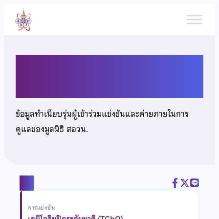
ข้าม
ไป
ยัง
เนื้อหา
นายปัญจพล ปรียาภรณ์มารวิช
ข้อมูลทำเนียบรุ่นผู้เข้าร่วมแข่งขันและค่ายภายในการ
ดูแลของมูลนิธิ สอวน.
แชร์
การแข่งขัน
เคมีโอลิมปิกระดับชาติ (TChO)