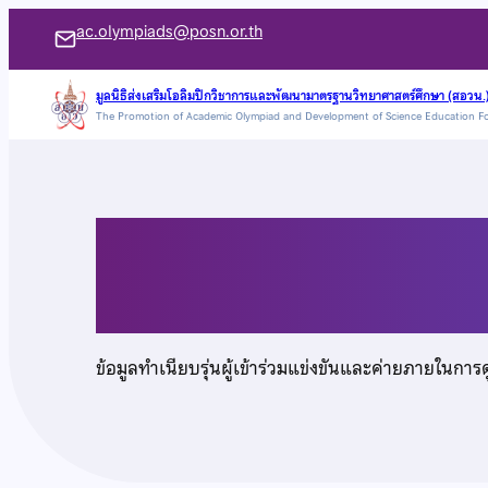
ข้าม
ac.olympiads@posn.or.th
ไป
ยัง
มูลนิธิส่งเสริมโอลิมปิกวิชาการและพัฒนามาตรฐานวิทยาศาสตร์ศึกษา (สอวน.
The Promotion of Academic Olympiad and Development of Science Education F
เนื้อหา
เด็กชายปารทัต รักเกื้
ข้อมูลทำเนียบรุ่นผู้เข้าร่วมแข่งขันและค่ายภายในการ