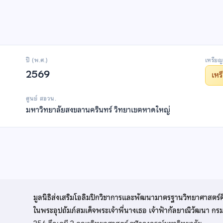
ปี (พ.ศ.)
เหรียญ
2569
เห
ศูนย์ สอวน.
มหาวิทยาลัยสงขลานครินทร์ วิทยาเขตหาดใหญ่
มูลนิธิส่งเสริมโอลิมปิกวิชาการและพัฒนามาตรฐานวิทยาศาสตร์
ในพระอุปถัมภ์สมเด็จพระเจ้าพี่นางเธอ เจ้าฟ้ากัลยาณิวัฒนา ก