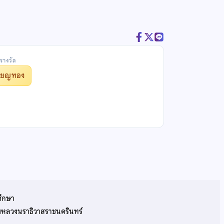
รางวัล
รียญทอง
ศึกษา
รมหลวงนราธิวาสราชนครินทร์