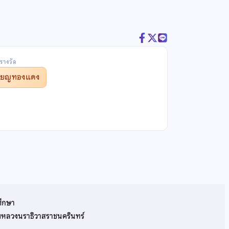
รางวัล
รียญทองแดง
ศึกษา
รมหลวงนราธิวาสราชนครินทร์