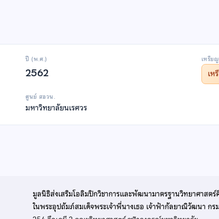
ปี (พ.ศ.)
เหรียญ
2562
เห
ศูนย์ สอวน.
มหาวิทยาลัยนเรศวร
มูลนิธิส่งเสริมโอลิมปิกวิชาการและพัฒนามาตรฐานวิทยาศาสตร์
ในพระอุปถัมภ์สมเด็จพระเจ้าพี่นางเธอ เจ้าฟ้ากัลยาณิวัฒนา ก