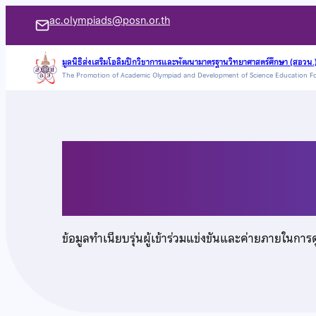
ข้าม
ac.olympiads@posn.or.th
ไป
ยัง
มูลนิธิส่งเสริมโอลิมปิกวิชาการและพัฒนามาตรฐานวิทยาศาสตร์ศึกษา (สอวน.
The Promotion of Academic Olympiad and Development of Science Education F
เนื้อหา
นายปารินทร์ คงอินทร์
ข้อมูลทำเนียบรุ่นผู้เข้าร่วมแข่งขันและค่ายภายในการ