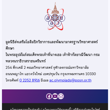
มูลนิธิส่งเสริมโอลิมปิกวิชาการและพัฒนามาตรฐานวิทยาศาสตร์
ศึกษา
ในพระอุปถัมภ์สมเด็จพระเจ้าพี่นางเธอ เจ้าฟ้ากัลยาณิวัฒนา กรม
หลวงนราธิวาสราชนครินทร์
254 ตึกเคมี 2 คณะวิทยาศาสตร์ จุฬาลงกรณ์มหาวิทยาลัย
ถนนพญาไท แขวงวังใหม่ เขตปทุมวัน กรุงเทพมหานคร 10330
โทรศัพท์
0 2252 8916
อีเมล
ac.olympiads@posn.or.th
Facebook
YouTube
Mail
นโยบายความเป็นส่วนตัว
|
นโยบายการใช้งานคุกกี้
| สถิติการเข้าชมเว็บไซต์