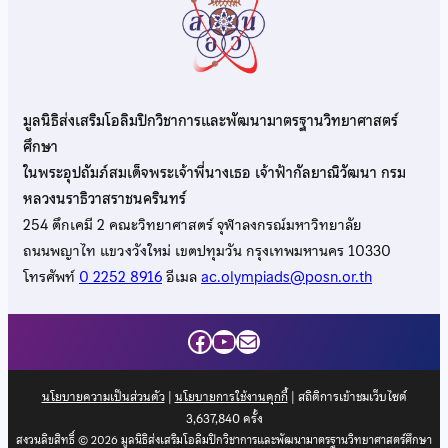
มูลนิธิส่งเสริมโอลิมปิกวิชาการและพัฒนามาตรฐานวิทยาศาสตร์
ศึกษา
ในพระอุปถัมภ์สมเด็จพระเจ้าพี่นางเธอ เจ้าฟ้ากัลยาณิวัฒนา กรม
หลวงนราธิวาสราชนครินทร์
254 ตึกเคมี 2 คณะวิทยาศาสตร์ จุฬาลงกรณ์มหาวิทยาลัย
ถนนพญาไท แขวงวังใหม่ เขตปทุมวัน กรุงเทพมหานคร 10330
โทรศัพท์
0 2252 8916
อีเมล
ac.olympiads@posn.or.th
Facebook
YouTube
Mail
นโยบายความเป็นส่วนตัว
|
นโยบายการใช้งานคุกกี้
| สถิติการเข้าชมเว็บไซต์
3,637,840
ครั้ง
สงวนลิขสิทธิ์ © 2026 มูลนิธิส่งเสริมโอลิมปิกวิชาการและพัฒนามาตรฐานวิทยาศาสตร์ศึกษา