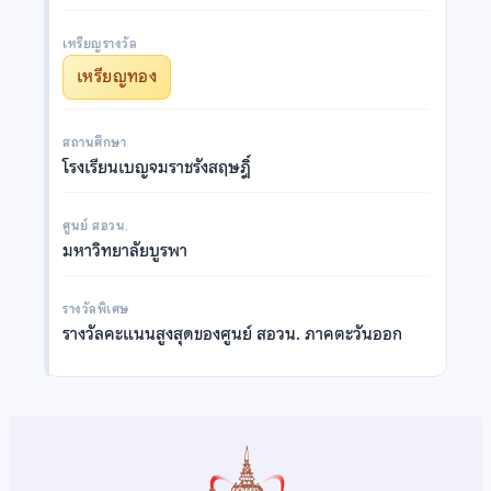
เหรียญรางวัล
เหรียญทอง
สถานศึกษา
โรงเรียนเบญจมราชรังสฤษฎิ์
ศูนย์ สอวน.
มหาวิทยาลัยบูรพา
รางวัลพิเศษ
รางวัลคะแนนสูงสุดของศูนย์ สอวน. ภาคตะวันออก