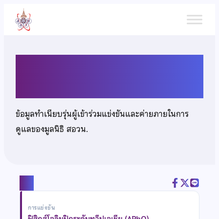
ข้าม
ไป
ยัง
เนื้อหา
นายปัณณทัต รัตนะมงคลกุล
ข้อมูลทำเนียบรุ่นผู้เข้าร่วมแข่งขันและค่ายภายในการ
ดูแลของมูลนิธิ สอวน.
แชร์
การแข่งขัน
ฟิสิกส์โอลิมปิกระดับทวีปเอเชีย (APhO)