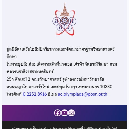
มูลนิธิส่งเสริมโอลิมปิกวิชาการและพัฒนามาตรฐานวิทยาศาสตร์
ศึกษา
ในพระอุปถัมภ์สมเด็จพระเจ้าพี่นางเธอ เจ้าฟ้ากัลยาณิวัฒนา กรม
หลวงนราธิวาสราชนครินทร์
254 ตึกเคมี 2 คณะวิทยาศาสตร์ จุฬาลงกรณ์มหาวิทยาลัย
ถนนพญาไท แขวงวังใหม่ เขตปทุมวัน กรุงเทพมหานคร 10330
โทรศัพท์
0 2252 8916
อีเมล
ac.olympiads@posn.or.th
Facebook
YouTube
Mail
นโยบายความเป็นส่วนตัว
|
นโยบายการใช้งานคุกกี้
| สถิติการเข้าชมเว็บไซต์