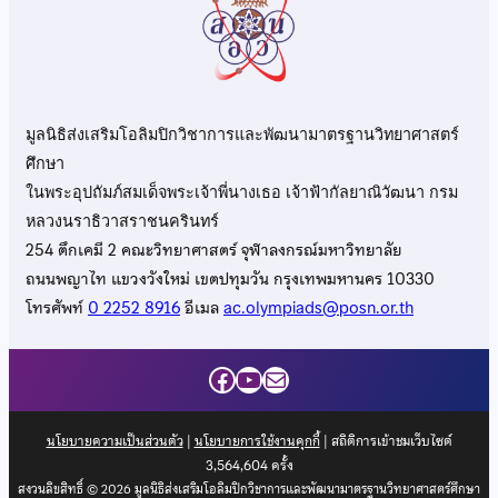
มูลนิธิส่งเสริมโอลิมปิกวิชาการและพัฒนามาตรฐานวิทยาศาสตร์
ศึกษา
ในพระอุปถัมภ์สมเด็จพระเจ้าพี่นางเธอ เจ้าฟ้ากัลยาณิวัฒนา กรม
หลวงนราธิวาสราชนครินทร์
254 ตึกเคมี 2 คณะวิทยาศาสตร์ จุฬาลงกรณ์มหาวิทยาลัย
ถนนพญาไท แขวงวังใหม่ เขตปทุมวัน กรุงเทพมหานคร 10330
โทรศัพท์
0 2252 8916
อีเมล
ac.olympiads@posn.or.th
Facebook
YouTube
Mail
นโยบายความเป็นส่วนตัว
|
นโยบายการใช้งานคุกกี้
| สถิติการเข้าชมเว็บไซต์
3,564,604
ครั้ง
สงวนลิขสิทธิ์ © 2026 มูลนิธิส่งเสริมโอลิมปิกวิชาการและพัฒนามาตรฐานวิทยาศาสตร์ศึกษา