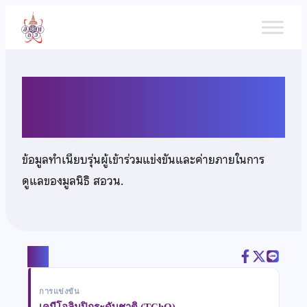
ข้าม
ไป
ยัง
เนื้อหา
นายโชติวัฒน์ อินทรประพงศ์
ข้อมูลทำเนียบรุ่นผู้เข้าร่วมแข่งขันและค่ายภายในการ
ดูแลของมูลนิธิ สอวน.
แชร์
การแข่งขัน
เคมีโอลิมปิกระดับชาติ (TChO)