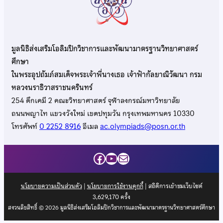
มูลนิธิส่งเสริมโอลิมปิกวิชาการและพัฒนามาตรฐานวิทยาศาสตร์
ศึกษา
ในพระอุปถัมภ์สมเด็จพระเจ้าพี่นางเธอ เจ้าฟ้ากัลยาณิวัฒนา กรม
หลวงนราธิวาสราชนครินทร์
254 ตึกเคมี 2 คณะวิทยาศาสตร์ จุฬาลงกรณ์มหาวิทยาลัย
ถนนพญาไท แขวงวังใหม่ เขตปทุมวัน กรุงเทพมหานคร 10330
โทรศัพท์
0 2252 8916
อีเมล
ac.olympiads@posn.or.th
Facebook
YouTube
Mail
นโยบายความเป็นส่วนตัว
|
นโยบายการใช้งานคุกกี้
| สถิติการเข้าชมเว็บไซต์
3,629,170
ครั้ง
สงวนลิขสิทธิ์ © 2026 มูลนิธิส่งเสริมโอลิมปิกวิชาการและพัฒนามาตรฐานวิทยาศาสตร์ศึกษา