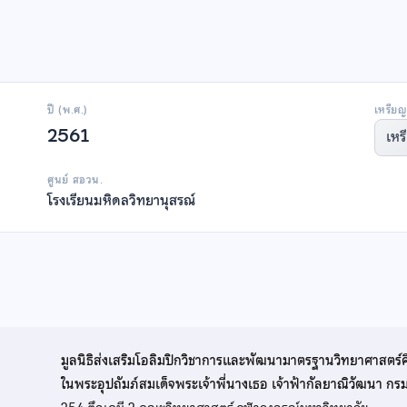
ปี (พ.ศ.)
เหรียญ
2561
เหร
ศูนย์ สอวน.
โรงเรียนมหิดลวิทยานุสรณ์
มูลนิธิส่งเสริมโอลิมปิกวิชาการและพัฒนามาตรฐานวิทยาศาสตร์
ในพระอุปถัมภ์สมเด็จพระเจ้าพี่นางเธอ เจ้าฟ้ากัลยาณิวัฒนา ก