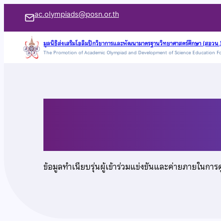
ข้าม
ac.olympiads@posn.or.th
ไป
ยัง
มูลนิธิส่งเสริมโอลิมปิกวิชาการและพัฒนามาตรฐานวิทยาศาสตร์ศึกษา (สอวน.
The Promotion of Academic Olympiad and Development of Science Education F
เนื้อหา
นายนวิน ยั่งยืนตระกู
ข้อมูลทำเนียบรุ่นผู้เข้าร่วมแข่งขันและค่ายภายในการ