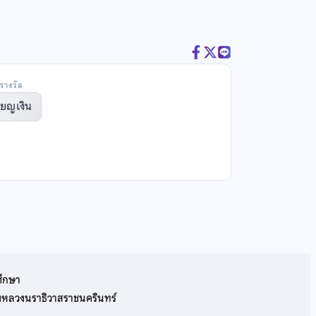
รางวัล
ียญเงิน
ศึกษา
รมหลวงนราธิวาสราชนครินทร์