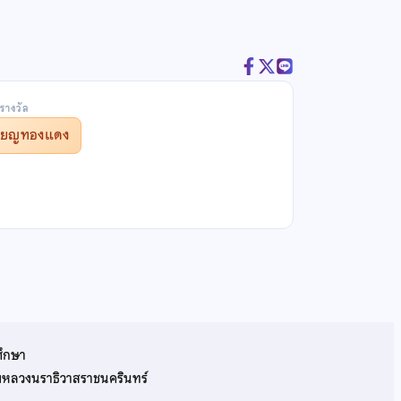
รางวัล
รียญทองแดง
ศึกษา
รมหลวงนราธิวาสราชนครินทร์