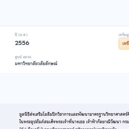
ปี (พ.ศ.)
เหรียญ
2556
เห
ศูนย์ สอวน.
มหาวิทยาลัยวลัยลักษณ์
มูลนิธิส่งเสริมโอลิมปิกวิชาการและพัฒนามาตรฐานวิทยาศาสตร์
ในพระอุปถัมภ์สมเด็จพระเจ้าพี่นางเธอ เจ้าฟ้ากัลยาณิวัฒนา ก