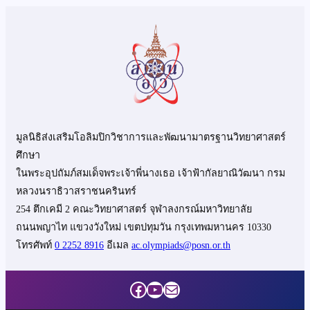
มูลนิธิส่งเสริมโอลิมปิกวิชาการและพัฒนามาตรฐานวิทยาศาสตร์
ศึกษา
ในพระอุปถัมภ์สมเด็จพระเจ้าพี่นางเธอ เจ้าฟ้ากัลยาณิวัฒนา กรม
หลวงนราธิวาสราชนครินทร์
254 ตึกเคมี 2 คณะวิทยาศาสตร์ จุฬาลงกรณ์มหาวิทยาลัย
ถนนพญาไท แขวงวังใหม่ เขตปทุมวัน กรุงเทพมหานคร 10330
โทรศัพท์
0 2252 8916
อีเมล
ac.olympiads@posn.or.th
Facebook
YouTube
Mail