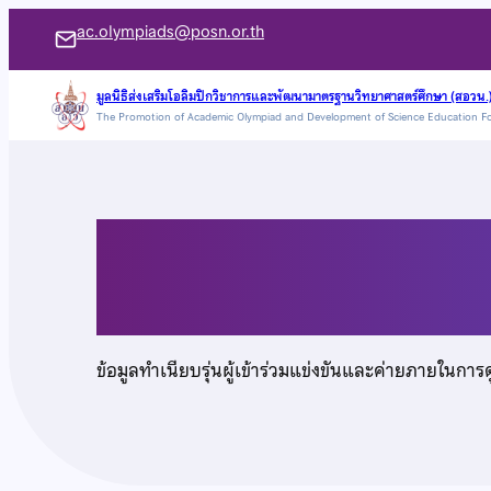
ข้าม
ac.olympiads@posn.or.th
ไป
ยัง
มูลนิธิส่งเสริมโอลิมปิกวิชาการและพัฒนามาตรฐานวิทยาศาสตร์ศึกษา (สอวน.
The Promotion of Academic Olympiad and Development of Science Education F
เนื้อหา
นายอนุภัทร ภูวเศรษฐ
ข้อมูลทำเนียบรุ่นผู้เข้าร่วมแข่งขันและค่ายภายในการ