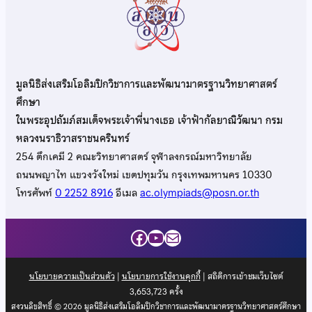
มูลนิธิส่งเสริมโอลิมปิกวิชาการและพัฒนามาตรฐานวิทยาศาสตร์
ศึกษา
ในพระอุปถัมภ์สมเด็จพระเจ้าพี่นางเธอ เจ้าฟ้ากัลยาณิวัฒนา กรม
หลวงนราธิวาสราชนครินทร์
254 ตึกเคมี 2 คณะวิทยาศาสตร์ จุฬาลงกรณ์มหาวิทยาลัย
ถนนพญาไท แขวงวังใหม่ เขตปทุมวัน กรุงเทพมหานคร 10330
โทรศัพท์
0 2252 8916
อีเมล
ac.olympiads@posn.or.th
Facebook
YouTube
Mail
นโยบายความเป็นส่วนตัว
|
นโยบายการใช้งานคุกกี้
| สถิติการเข้าชมเว็บไซต์
3,653,723
ครั้ง
สงวนลิขสิทธิ์ © 2026 มูลนิธิส่งเสริมโอลิมปิกวิชาการและพัฒนามาตรฐานวิทยาศาสตร์ศึกษา