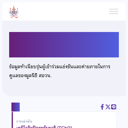
ข้าม
ไป
ยัง
เนื้อหา
นตท.ณฐภัทร ทารพันธ์
ข้อมูลทำเนียบรุ่นผู้เข้าร่วมแข่งขันและค่ายภายในการ
ดูแลของมูลนิธิ สอวน.
แชร์
การแข่งขัน
เคมีโอลิมปิกระดับชาติ (TChO)