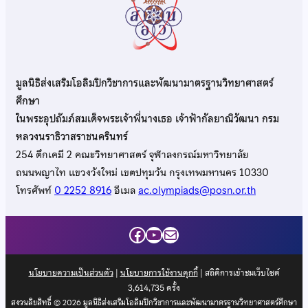
มูลนิธิส่งเสริมโอลิมปิกวิชาการและพัฒนามาตรฐานวิทยาศาสตร์
ศึกษา
ในพระอุปถัมภ์สมเด็จพระเจ้าพี่นางเธอ เจ้าฟ้ากัลยาณิวัฒนา กรม
หลวงนราธิวาสราชนครินทร์
254 ตึกเคมี 2 คณะวิทยาศาสตร์ จุฬาลงกรณ์มหาวิทยาลัย
ถนนพญาไท แขวงวังใหม่ เขตปทุมวัน กรุงเทพมหานคร 10330
โทรศัพท์
0 2252 8916
อีเมล
ac.olympiads@posn.or.th
Facebook
YouTube
Mail
นโยบายความเป็นส่วนตัว
|
นโยบายการใช้งานคุกกี้
| สถิติการเข้าชมเว็บไซต์
3,614,735
ครั้ง
สงวนลิขสิทธิ์ © 2026 มูลนิธิส่งเสริมโอลิมปิกวิชาการและพัฒนามาตรฐานวิทยาศาสตร์ศึกษา