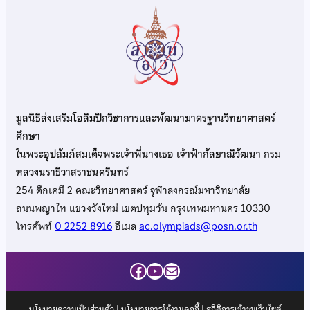
มูลนิธิส่งเสริมโอลิมปิกวิชาการและพัฒนามาตรฐานวิทยาศาสตร์
ศึกษา
ในพระอุปถัมภ์สมเด็จพระเจ้าพี่นางเธอ เจ้าฟ้ากัลยาณิวัฒนา กรม
หลวงนราธิวาสราชนครินทร์
254 ตึกเคมี 2 คณะวิทยาศาสตร์ จุฬาลงกรณ์มหาวิทยาลัย
ถนนพญาไท แขวงวังใหม่ เขตปทุมวัน กรุงเทพมหานคร 10330
โทรศัพท์
0 2252 8916
อีเมล
ac.olympiads@posn.or.th
Facebook
YouTube
Mail
นโยบายความเป็นส่วนตัว
|
นโยบายการใช้งานคุกกี้
| สถิติการเข้าชมเว็บไซต์