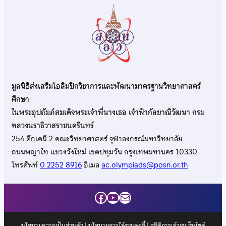
มูลนิธิส่งเสริมโอลิมปิกวิชาการและพัฒนามาตรฐานวิทยาศาสตร์
ศึกษา
ในพระอุปถัมภ์สมเด็จพระเจ้าพี่นางเธอ เจ้าฟ้ากัลยาณิวัฒนา กรม
หลวงนราธิวาสราชนครินทร์
254 ตึกเคมี 2 คณะวิทยาศาสตร์ จุฬาลงกรณ์มหาวิทยาลัย
ถนนพญาไท แขวงวังใหม่ เขตปทุมวัน กรุงเทพมหานคร 10330
โทรศัพท์
0 2252 8916
อีเมล
ac.olympiads@posn.or.th
Facebook
YouTube
Mail
นโยบายความเป็นส่วนตัว
|
นโยบายการใช้งานคุกกี้
| สถิติการเข้าชมเว็บไซต์