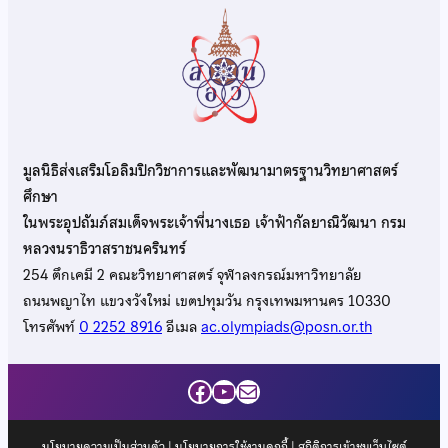
มูลนิธิส่งเสริมโอลิมปิกวิชาการและพัฒนามาตรฐานวิทยาศาสตร์
ศึกษา
ในพระอุปถัมภ์สมเด็จพระเจ้าพี่นางเธอ เจ้าฟ้ากัลยาณิวัฒนา กรม
หลวงนราธิวาสราชนครินทร์
254 ตึกเคมี 2 คณะวิทยาศาสตร์ จุฬาลงกรณ์มหาวิทยาลัย
ถนนพญาไท แขวงวังใหม่ เขตปทุมวัน กรุงเทพมหานคร 10330
โทรศัพท์
0 2252 8916
อีเมล
ac.olympiads@posn.or.th
Facebook
YouTube
Mail
นโยบายความเป็นส่วนตัว
|
นโยบายการใช้งานคุกกี้
| สถิติการเข้าชมเว็บไซต์