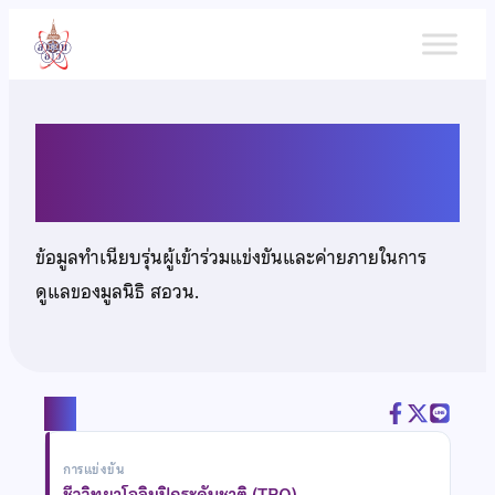
ข้าม
ไป
ยัง
เนื้อหา
นายนภเกตน์ หิรัณยโกวิท
ข้อมูลทำเนียบรุ่นผู้เข้าร่วมแข่งขันและค่ายภายในการ
ดูแลของมูลนิธิ สอวน.
แชร์
การแข่งขัน
ชีววิทยาโอลิมปิกระดับชาติ (TBO)