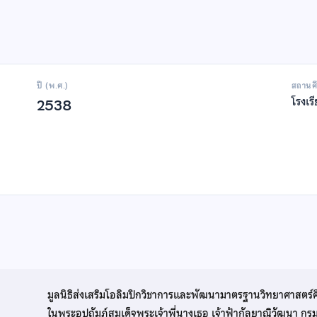
ปี (พ.ศ.)
สถานศ
โรงเร
2538
มูลนิธิส่งเสริมโอลิมปิกวิชาการและพัฒนามาตรฐานวิทยาศาสตร์
ในพระอุปถัมภ์สมเด็จพระเจ้าพี่นางเธอ เจ้าฟ้ากัลยาณิวัฒนา ก