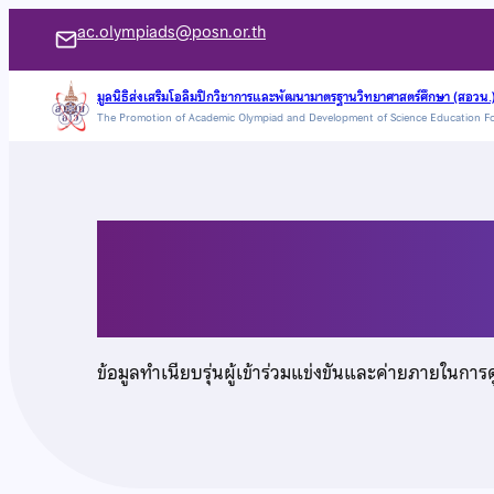
ข้าม
ac.olympiads@posn.or.th
ไป
ยัง
มูลนิธิส่งเสริมโอลิมปิกวิชาการและพัฒนามาตรฐานวิทยาศาสตร์ศึกษา (สอวน.
The Promotion of Academic Olympiad and Development of Science Education F
เนื้อหา
นายนพดล จันทร์คุณ
ข้อมูลทำเนียบรุ่นผู้เข้าร่วมแข่งขันและค่ายภายในการ