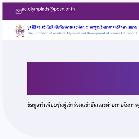
ข้าม
ac.olympiads@posn.or.th
ไป
ยัง
มูลนิธิส่งเสริมโอลิมปิกวิชาการและพัฒนามาตรฐานวิทยาศาสตร์ศึกษา (สอวน.
The Promotion of Academic Olympiad and Development of Science Education F
เนื้อหา
นายนนทวัฒน์ กิติปร
ข้อมูลทำเนียบรุ่นผู้เข้าร่วมแข่งขันและค่ายภายในการ