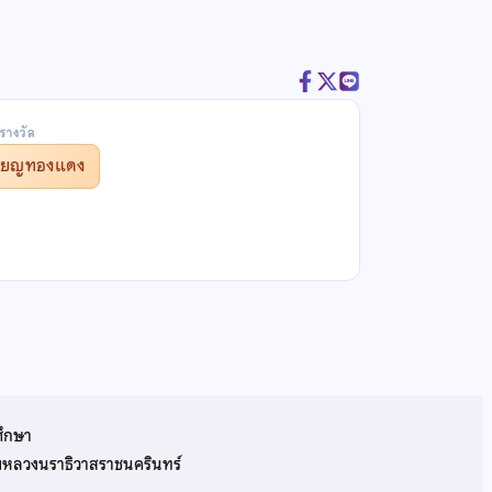
รางวัล
รียญทองแดง
ศึกษา
รมหลวงนราธิวาสราชนครินทร์