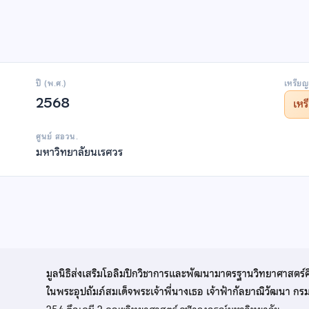
ปี (พ.ศ.)
เหรียญ
2568
เห
ศูนย์ สอวน.
มหาวิทยาลัยนเรศวร
มูลนิธิส่งเสริมโอลิมปิกวิชาการและพัฒนามาตรฐานวิทยาศาสตร์
ในพระอุปถัมภ์สมเด็จพระเจ้าพี่นางเธอ เจ้าฟ้ากัลยาณิวัฒนา ก