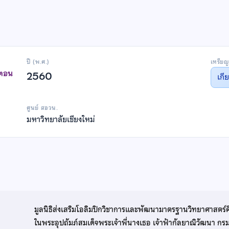
ปี (พ.ศ.)
เหรียญ
าตอน
2560
เกี
ศูนย์ สอวน.
มหาวิทยาลัยเชียงใหม่
มูลนิธิส่งเสริมโอลิมปิกวิชาการและพัฒนามาตรฐานวิทยาศาสตร์
ในพระอุปถัมภ์สมเด็จพระเจ้าพี่นางเธอ เจ้าฟ้ากัลยาณิวัฒนา ก