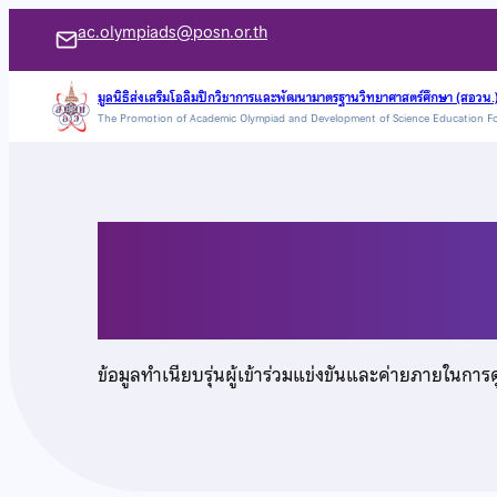
ข้าม
ac.olympiads@posn.or.th
ไป
ยัง
มูลนิธิส่งเสริมโอลิมปิกวิชาการและพัฒนามาตรฐานวิทยาศาสตร์ศึกษา (สอวน.
The Promotion of Academic Olympiad and Development of Science Education F
เนื้อหา
นายนนทวัฒน์ ฉัตรตั
ข้อมูลทำเนียบรุ่นผู้เข้าร่วมแข่งขันและค่ายภายในการ