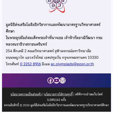
มูลนิธิส่งเสริมโอลิมปิกวิชาการและพัฒนามาตรฐานวิทยาศาสตร์
ศึกษา
ในพระอุปถัมภ์สมเด็จพระเจ้าพี่นางเธอ เจ้าฟ้ากัลยาณิวัฒนา กรม
หลวงนราธิวาสราชนครินทร์
254 ตึกเคมี 2 คณะวิทยาศาสตร์ จุฬาลงกรณ์มหาวิทยาลัย
ถนนพญาไท แขวงวังใหม่ เขตปทุมวัน กรุงเทพมหานคร 10330
โทรศัพท์
0 2252 8916
อีเมล
ac.olympiads@posn.or.th
Facebook
YouTube
Mail
นโยบายความเป็นส่วนตัว
|
นโยบายการใช้งานคุกกี้
| สถิติการเข้าชมเว็บไซต์
3,589,142
ครั้ง
สงวนลิขสิทธิ์ © 2026 มูลนิธิส่งเสริมโอลิมปิกวิชาการและพัฒนามาตรฐานวิทยาศาสตร์ศึกษา