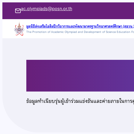
ข้าม
ac.olympiads@posn.or.th
ไป
ยัง
มูลนิธิส่งเสริมโอลิมปิกวิชาการและพัฒนามาตรฐานวิทยาศาสตร์ศึกษา (สอวน.
The Promotion of Academic Olympiad and Development of Science Education F
เนื้อหา
นายนนทปรัชญ์ เกษดี
ข้อมูลทำเนียบรุ่นผู้เข้าร่วมแข่งขันและค่ายภายในการ