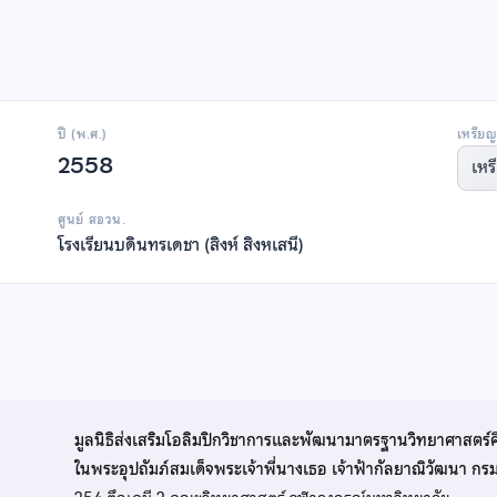
ปี (พ.ศ.)
เหรียญ
2558
เหร
ศูนย์ สอวน.
โรงเรียนบดินทรเดชา (สิงห์ สิงหเสนี)
มูลนิธิส่งเสริมโอลิมปิกวิชาการและพัฒนามาตรฐานวิทยาศาสตร์
ในพระอุปถัมภ์สมเด็จพระเจ้าพี่นางเธอ เจ้าฟ้ากัลยาณิวัฒนา ก