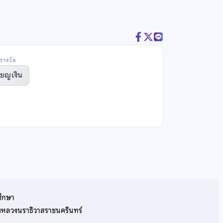
รางวัล
ียญเงิน
ศึกษา
รมหลวงนราธิวาสราชนครินทร์