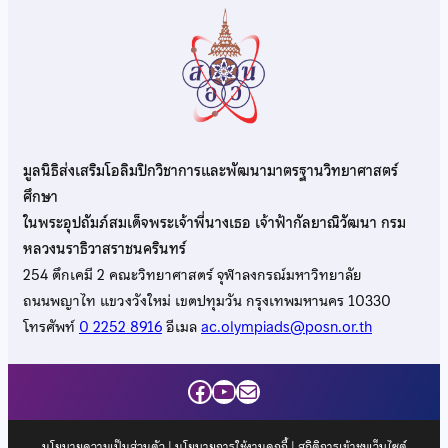
มูลนิธิส่งเสริมโอลิมปิกวิชาการและพัฒนามาตรฐานวิทยาศาสตร์
ศึกษา
ในพระอุปถัมภ์สมเด็จพระเจ้าพี่นางเธอ เจ้าฟ้ากัลยาณิวัฒนา กรม
หลวงนราธิวาสราชนครินทร์
254 ตึกเคมี 2 คณะวิทยาศาสตร์ จุฬาลงกรณ์มหาวิทยาลัย
ถนนพญาไท แขวงวังใหม่ เขตปทุมวัน กรุงเทพมหานคร 10330
โทรศัพท์
0 2252 8916
อีเมล
ac.olympiads@posn.or.th
Facebook
YouTube
Mail
นโยบายความเป็นส่วนตัว
|
นโยบายการใช้งานคุกกี้
| สถิติการเข้าชมเว็บไซต์