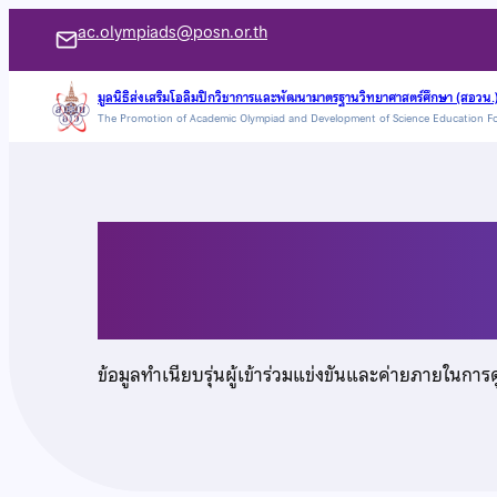
ข้าม
ac.olympiads@posn.or.th
ไป
ยัง
มูลนิธิส่งเสริมโอลิมปิกวิชาการและพัฒนามาตรฐานวิทยาศาสตร์ศึกษา (สอวน.
The Promotion of Academic Olympiad and Development of Science Education F
เนื้อหา
นายนลธวัช ศรีเจริญ
ข้อมูลทำเนียบรุ่นผู้เข้าร่วมแข่งขันและค่ายภายในการ