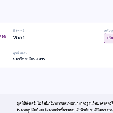
ปี (พ.ศ.)
เหรียญ
าตอน
2551
เกี
ศูนย์ สอวน.
มหาวิทยาลัยนเรศวร
มูลนิธิส่งเสริมโอลิมปิกวิชาการและพัฒนามาตรฐานวิทยาศาสตร์
ในพระอุปถัมภ์สมเด็จพระเจ้าพี่นางเธอ เจ้าฟ้ากัลยาณิวัฒนา ก