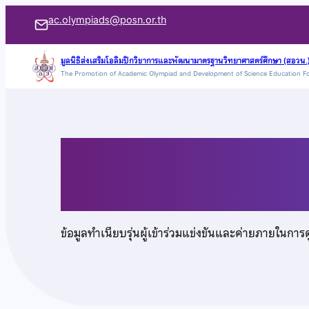
ข้าม
ac.olympiads@posn.or.th
ไป
ยัง
มูลนิธิส่งเสริมโอลิมปิกวิชาการและพัฒนามาตรฐานวิทยาศาสตร์ศึกษา (สอวน.
The Promotion of Academic Olympiad and Development of Science Education F
เนื้อหา
เด็กหญิงนควรรณ ราช
ข้อมูลทำเนียบรุ่นผู้เข้าร่วมแข่งขันและค่ายภายในการ