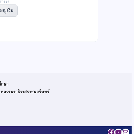
รางวัล
ียญเงิน
ศึกษา
รมหลวงนราธิวาสราชนครินทร์
Facebo
YouT
Mai