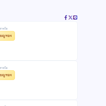
รางวัล
รียญทอง
รางวัล
รียญทอง