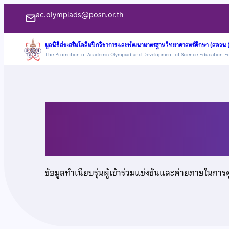
ข้าม
ac.olympiads@posn.or.th
ไป
ยัง
มูลนิธิส่งเสริมโอลิมปิกวิชาการและพัฒนามาตรฐานวิทยาศาสตร์ศึกษา (สอวน.
The Promotion of Academic Olympiad and Development of Science Education F
เนื้อหา
นายนิติศักดิ์ กิจเจริญ
ข้อมูลทำเนียบรุ่นผู้เข้าร่วมแข่งขันและค่ายภายในการ