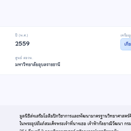
ปี (พ.ศ.)
เหรียญ
2559
เกี
ศูนย์ สอวน.
มหาวิทยาลัยอุบลราชธานี
มูลนิธิส่งเสริมโอลิมปิกวิชาการและพัฒนามาตรฐานวิทยาศาสตร์
ในพระอุปถัมภ์สมเด็จพระเจ้าพี่นางเธอ เจ้าฟ้ากัลยาณิวัฒนา ก