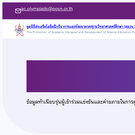
ข้าม
ac.olympiads@posn.or.th
ไป
ยัง
มูลนิธิส่งเสริมโอลิมปิกวิชาการและพัฒนามาตรฐานวิทยาศาสตร์ศึกษา (สอวน.
The Promotion of Academic Olympiad and Development of Science Education F
เนื้อหา
เด็กชายองศา จรรยาปร
ข้อมูลทำเนียบรุ่นผู้เข้าร่วมแข่งขันและค่ายภายในการ