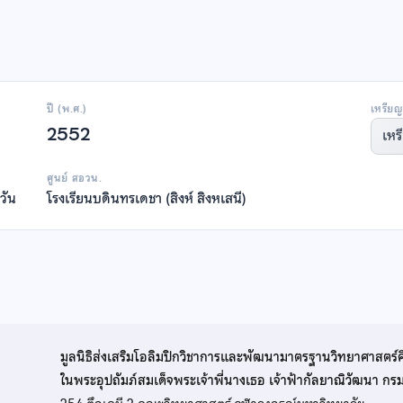
ปี (พ.ศ.)
เหรียญ
2552
เหร
ศูนย์ สอวน.
วัน
โรงเรียนบดินทรเดชา (สิงห์ สิงหเสนี)
มูลนิธิส่งเสริมโอลิมปิกวิชาการและพัฒนามาตรฐานวิทยาศาสตร์
ในพระอุปถัมภ์สมเด็จพระเจ้าพี่นางเธอ เจ้าฟ้ากัลยาณิวัฒนา ก