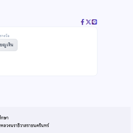
รางวัล
ียญเงิน
ศึกษา
รมหลวงนราธิวาสราชนครินทร์